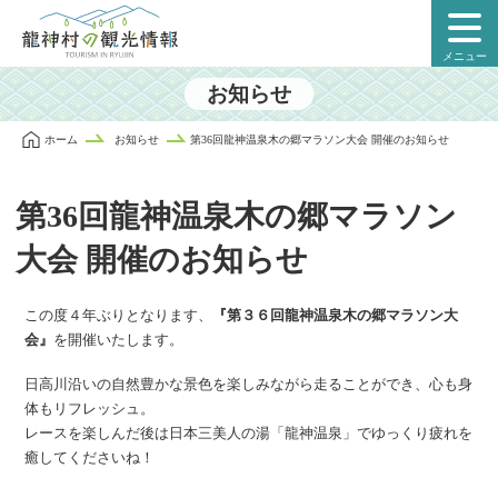
本
文
メニュー
に
ス
お知らせ
キ
ッ
ホーム
お知らせ
第36回龍神温泉木の郷マラソン大会 開催のお知らせ
プ
第36回龍神温泉木の郷マラソン
大会 開催のお知らせ
この度４年ぶりとなります、
『第３６回龍神温泉木の郷マラソン大
会』
を開催いたします。
日高川沿いの自然豊かな景色を楽しみながら走ることができ、心も身
体もリフレッシュ。
レースを楽しんだ後は日本三美人の湯「龍神温泉」でゆっくり疲れを
癒してくださいね！