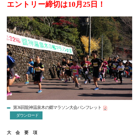
エントリー締切は10月25日！
第36回龍神温泉木の郷マラソン大会パンフレット
ダウンロード
大 会 要 項