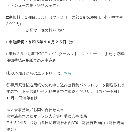
ト・シューズ袋・無料入浴券）
□参加料：１種目5,000円（ファミリーの部１組5,000円、小・中学生
3,000円）
※昼食・保険料を含む
□申込締切：令和５年１０月２５日（水）
□申込方法：①RUNNET（インターネットエントリー）、または ②専
用振替払込用紙でのお申込み
①RUNNETからのエントリーは
こちら
②専用振替払込用紙でのお申し込みは募集パンフレットを郵送致しま
すので、下記お問い合わせ先までご連絡ください。（コピー不可）
10月25日消印有効
≪大会事務局／お問い合わせ先≫
龍神温泉木の郷マラソン大会実行委員会事務局
〒645-0415 和歌山県田辺市龍神村西376 龍神行政局内（龍神観光
協会）