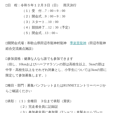
□日 程：令和５年１２月３日（日） 雨天決行
（１）受 付…7：00～9：00
（２）開会式…9：00～9：30
（３）スタート…10：00
（４）競技終了…12：30（予定）
（５）閉会式…13：00～
□開閉会式場：和歌山県田辺市龍神村龍神
季楽里龍神
（田辺市龍神
総合交流拠点施設）
□参加資格：健康な人なら誰でも参加できます
（但し、10kmおよびハーフマラソンの部は高校生以上、5kmの部は
中学・高校生以上をそれぞれ対象とし、小学生については3kmの部に
限定して参加募集します。）
□種目・部門：募集パンフレットまたはRUNNETエントリーページか
らご確認ください
□表彰：（１）全種目 ３位まで表彰（賞状）
（２）完走者全員に記録証
（３）参加者全員に参加賞（Tシャツ・木製ネームプレー