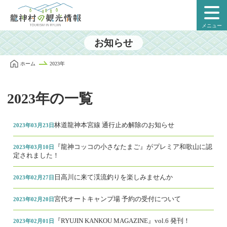
本
文
メニュー
に
ス
お知らせ
キ
ッ
ホーム
2023年
プ
2023年の一覧
林道龍神本宮線 通行止め解除のお知らせ
2023年03月23日
『龍神コッコの小さなたまご』がプレミア和歌山に認
2023年03月10日
定されました！
日高川に来て渓流釣りを楽しみませんか
2023年02月27日
宮代オートキャンプ場 予約の受付について
2023年02月20日
『RYUJIN KANKOU MAGAZINE』vol.6 発刊！
2023年02月01日