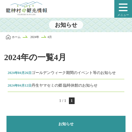
本
文
メニュー
に
ス
お知らせ
キ
ッ
ホーム
2024年
4月
プ
2024年の一覧4月
ゴールデンウィーク期間のイベント等のお知らせ
2024年04月26日
丹生ヤマセミの郷 臨時休館のお知らせ
2024年04月12日
1 / 1
1
お知らせ