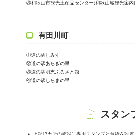
③和歌山市観光土産品センター(和歌山城観光案内
有田川町
①道の駅しみず
②道の駅あらぎの里
③道の駅明恵ふるさと館
④道の駅しらまの里
スタン
上記13カ所の施設に専用スタンプと台紙を設