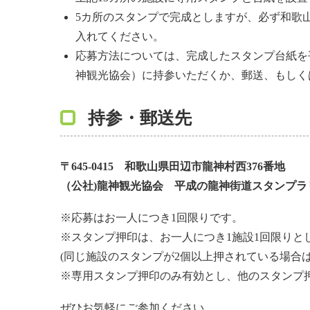
5カ所のスタンプで完成としますが、必ず和歌
入れてください。
応募方法については、完成したスタンプ台紙を
神観光協会）に持参いただくか、郵送、もしく
持参・郵送先
〒645-0415 和歌山県田辺市龍神村西376番地
（公社)龍神観光協会 平成の龍神街道スタンプラ
※応募はお一人につき1回限りです。
※スタンプ押印は、お一人につき1施設1回限りと
(同じ施設のスタンプが2個以上押されている場合
投
※専用スタンプ押印のみ有効とし、他のスタンプ
稿
ぜひお気軽にご参加ください。