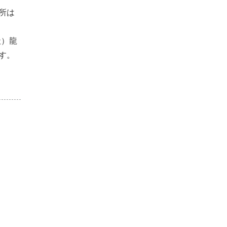
所は
社）龍
す。