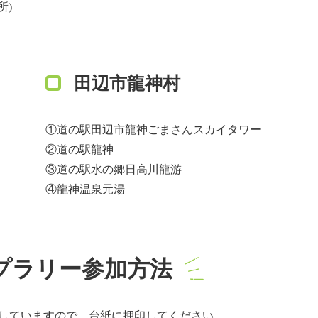
所)
田辺市龍神村
①道の駅田辺市龍神ごまさんスカイタワー
②道の駅龍神
③道の駅水の郷日高川龍游
④龍神温泉元湯
プラリー参加方法
置していますので、台紙に押印してください。