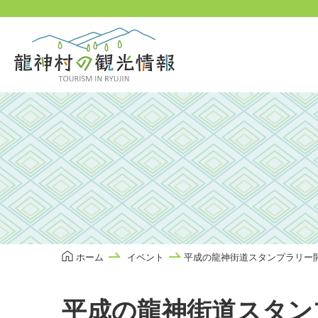
本
文
に
ス
キ
ッ
プ
ホーム
イベント
平成の龍神街道スタンプラリー
平成の龍神街道スタン