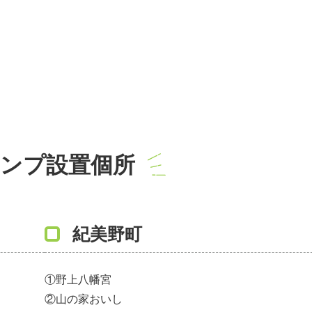
ンプ設置個所
紀美野町
①野上八幡宮
②山の家おいし