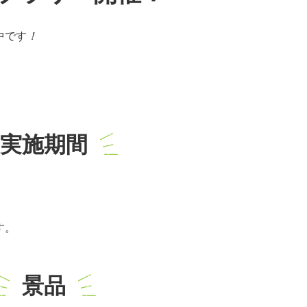
中です
！
実施期間
す。
景品