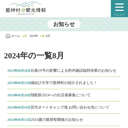
本
文
メニュー
に
ス
お知らせ
キ
ッ
ホーム
2024年
8月
プ
2024年の一覧8月
台風10号の影響による村内施設臨時休業のお知らせ
2024年08月28日
縁結び大学で龍神村が紹介されました！
2024年08月23日
翔龍祭2024への出店者募集について
2024年08月20日
宮代オートキャンプ場 お問い合わせ先について
2024年08月19日
2024夏の観燈祭開催のお知らせ
2024年08月15日