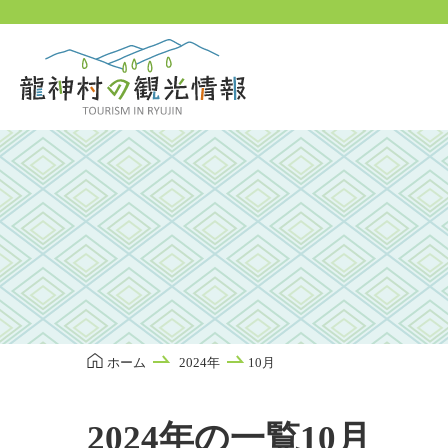
本
文
に
ス
キ
ッ
プ
ホーム
2024年
10月
2024年の一覧10月