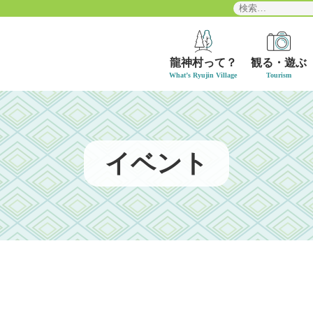
検
索:
龍神村って？
観る・遊ぶ
イベント