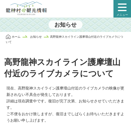
本
文
メニュー
に
ス
お知らせ
キ
ッ
ホーム
お知らせ
高野龍神スカイライン護摩壇山付近のライブカメラにつ
プ
いて
高野龍神スカイライン護摩壇山
付近のライブカメラについて
現在、高野龍神スカイライン護摩壇山付近のライブカメラの映像が更
新されない不具合が発生しております。
詳細は現在調査中です。復旧が完了次第、お知らせさせていただきま
す。
投
ご不便をおかけ致しますが、復旧までしばらくお待ちいただきますよ
うお願い申し上げます。
稿