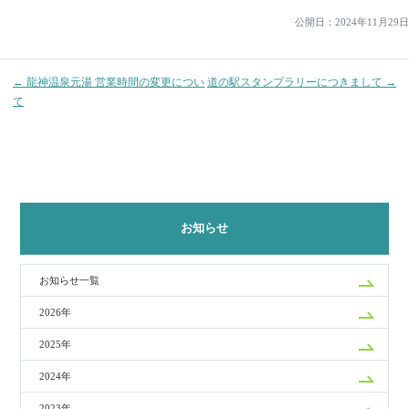
ナ
公開日：
2024年11月29日
ビ
ゲ
← 龍神温泉元湯 営業時間の変更につい
道の駅スタンプラリーにつきまして →
ー
て
シ
ョ
ン
お知らせ
お知らせ一覧
2026年
2025年
2024年
2023年