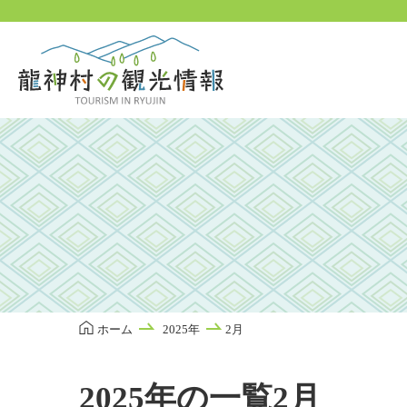
本
文
に
ス
キ
ッ
プ
ホーム
2025年
2月
2025年の一覧2月