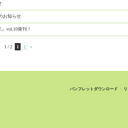
せ
のお知らせ
E』vol.10発刊！
1 / 2
1
2
»
パンフレットダウンロード
リ