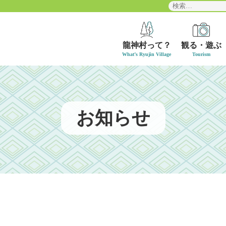
検
索:
龍神村って？
観る・遊ぶ
お知らせ