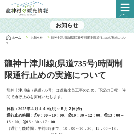
本
文
メニュー
に
ス
お知らせ
キ
ッ
ホーム
お知らせ
龍神十津川線(県道735号)時間制限通行止めの実施につい
プ
て
龍神十津川線(県道735号)時間制
限通行止めの実施について
龍神十津川線（県道735号）は道路改良工事のため、下記の日程・時
間で通行止めを実施いたします。
日程：2025年４月１４日(月)～５月２日(金)
通行止め時間：①9：00～10：00、②10：30～12：00、③13：00～
15：00、④15：30～17：00
（通行可能時間：午前9時まで、10：00～10：30、12：00～13：