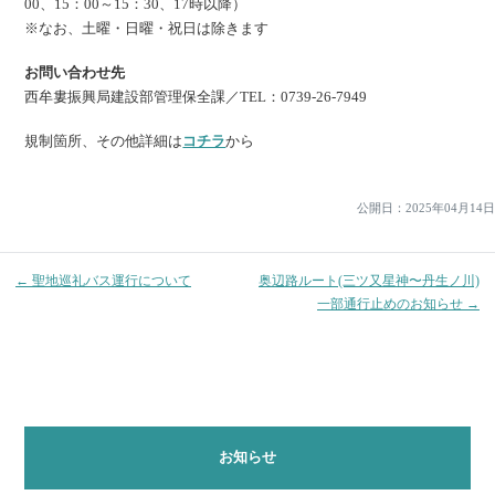
00、15：00～15：30、17時以降）
※なお、土曜・日曜・祝日は除きます
お問い合わせ先
西牟婁振興局建設部管理保全課／TEL：0739-26-7949
投
規制箇所、その他詳細は
コチラ
から
稿
ナ
公開日：
2025年04月14日
ビ
ゲ
← 聖地巡礼バス運行について
奥辺路ルート(三ツ又星神〜丹生ノ川)
ー
一部通行止めのお知らせ →
シ
ョ
ン
お知らせ