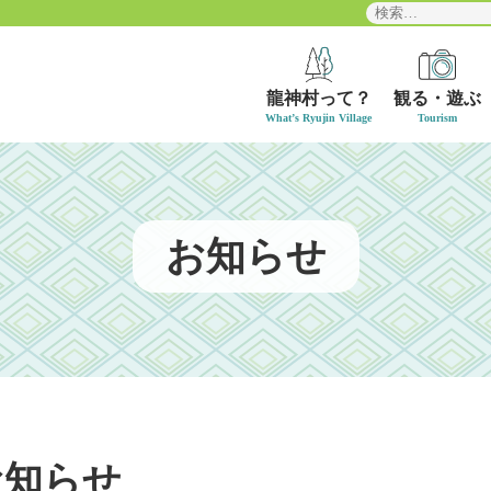
検
索:
龍神村って？
観る・遊ぶ
お知らせ
お知らせ