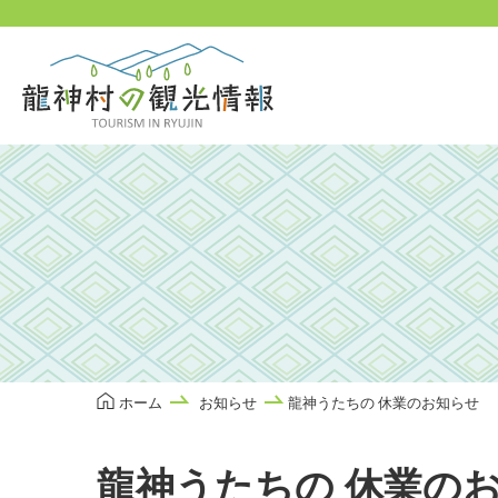
本
文
に
ス
キ
ッ
プ
ホーム
お知らせ
龍神うたちの 休業のお知らせ
龍神うたちの 休業の