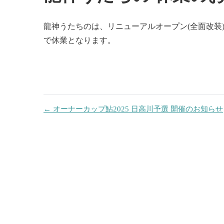
投
龍神うたちのは、リニューアルオープン(全面改装
稿
で休業となります。
ナ
ビ
ゲ
← オーナーカップ鮎2025 日高川予選 開催のお知らせ
ー
シ
ョ
ン