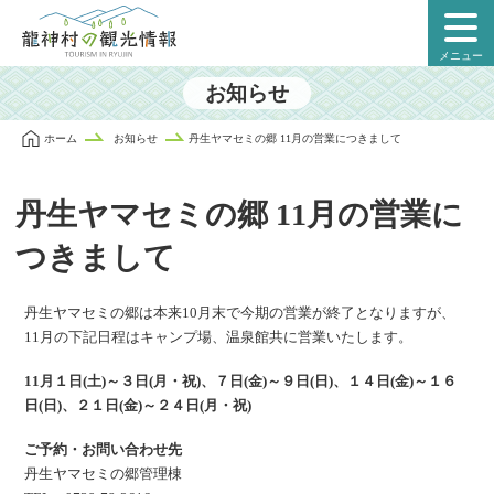
本
文
メニュー
に
ス
お知らせ
キ
ッ
ホーム
お知らせ
丹生ヤマセミの郷 11月の営業につきまして
プ
丹生ヤマセミの郷 11月の営業に
つきまして
丹生ヤマセミの郷は本来10月末で今期の営業が終了となりますが、
11月の下記日程はキャンプ場、温泉館共に営業いたします。
11月１日(土)～３日(月・祝)、７日(金)～９日(日)、１４日(金)～１６
日(日)、２１日(金)～２４日(月・祝)
ご予約・お問い合わせ先
投
丹生ヤマセミの郷管理棟