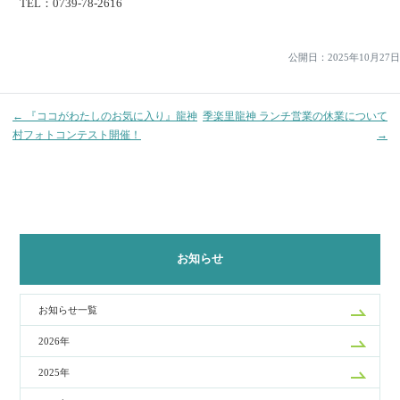
TEL：0739-78-2616
稿
ナ
公開日：
2025年10月27日
ビ
ゲ
← 『ココがわたしのお気に入り』龍神
季楽里龍神 ランチ営業の休業について
ー
村フォトコンテスト開催！
→
シ
ョ
ン
お知らせ
お知らせ一覧
2026年
2025年