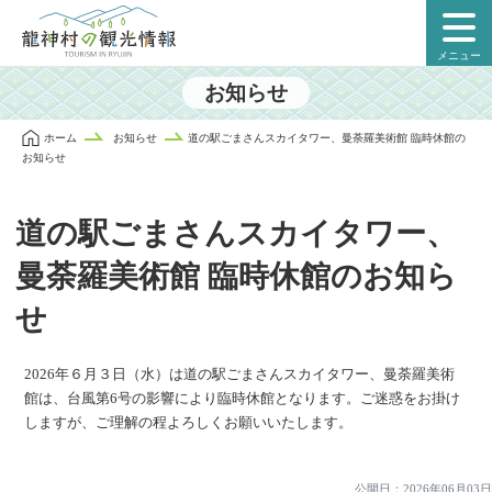
本
文
メニュー
に
ス
お知らせ
キ
ッ
ホーム
お知らせ
道の駅ごまさんスカイタワー、曼荼羅美術館 臨時休館の
プ
お知らせ
道の駅ごまさんスカイタワー、
曼荼羅美術館 臨時休館のお知ら
せ
2026年６月３日（水）は道の駅ごまさんスカイタワー、曼荼羅美術
投
館は、台風第6号の影響により臨時休館となります。ご迷惑をお掛け
しますが、ご理解の程よろしくお願いいたします。
稿
ナ
公開日：
2026年06月03日