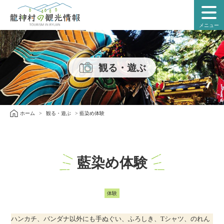
本
文
メニュー
に
ス
キ
ッ
観る・遊ぶ
プ
ホーム
>
観る・遊ぶ
>
藍染め体験
藍染め体験
体験
ハンカチ、バンダナ以外にも手ぬぐい、ふろしき、Tシャツ、のれん