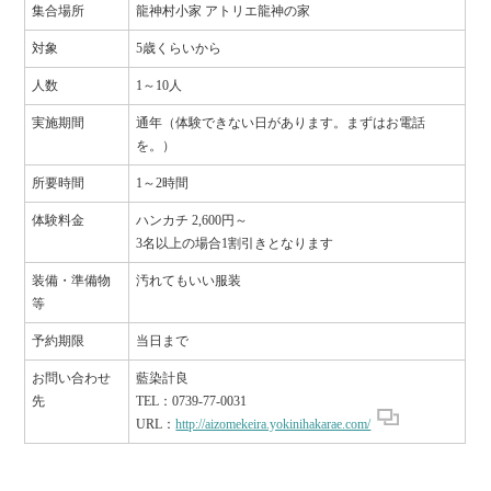
集合場所
龍神村小家 アトリエ龍神の家
対象
5歳くらいから
人数
1～10人
実施期間
通年（体験できない日があります。まずはお電話
を。）
所要時間
1～2時間
体験料金
ハンカチ 2,600円～
3名以上の場合1割引きとなります
装備・準備物
汚れてもいい服装
等
予約期限
当日まで
お問い合わせ
藍染計良
先
TEL：0739-77-0031
URL：
http://aizomekeira.yokinihakarae.com/