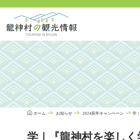
本
文
に
ス
キ
ッ
プ
ホーム
お知らせ
2024辰年キャンペーン
学
学｜『龍神村を楽しく