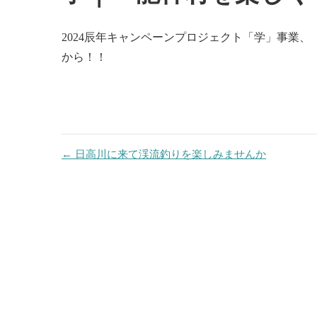
投
2024辰年キャンペーンプロジェクト「学」事業、
稿
から！！
ナ
ビ
ゲ
← 日高川に来て渓流釣りを楽しみませんか
ー
シ
ョ
ン