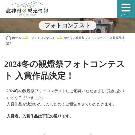
本
文
メニュー
に
ス
フォトコンテスト
キ
ッ
ホーム
フォトコンテスト
2024冬の観燈祭フォトコンテスト 入賞作品決
プ
定！
2024冬の観燈祭フォトコンテス
ト 入賞作品決定！
2024冬の観燈祭フォトコンテストにご応募いただきまして誠にあり
がとうございました。
入賞作品が決定いたしましたのでご報告させていただきます。
入賞者、入賞作品は下記の通りです。