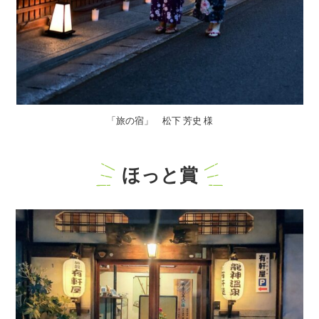
「旅の宿」 松下 芳史 様
ほっと賞